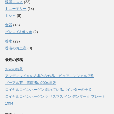
韓国コスメ
(22)
トニーモリー
(14)
ミシャ
(8)
食器
(13)
ビレロイ&ボッホ
(2)
香水
(29)
香港のお土産
(9)
最近の投稿
お花のお茶
アンディレイキの古典的な作品 ピュアエンジェル 7番
プ一アル茶、雲南省の2004年版
ロイヤルコペンハーゲン 戯れているポインターの子犬
ロイヤルコペンハーゲン クリスマス イン デンマーク プレート
1994