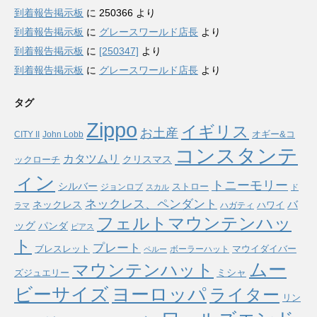
到着報告掲示板
に
250366
より
到着報告掲示板
に
グレースワールド店長
より
到着報告掲示板
に
[250347]
より
到着報告掲示板
に
グレースワールド店長
より
タグ
Zippo
イギリス
お土産
オギー&コ
CITY II
John Lobb
コンスタンテ
カタツムリ
ックローチ
クリスマス
ィン
トニーモリー
シルバー
ストロー
ジョンロブ
スカル
ド
ネックレス、ペンダント
バ
ネックレス
ハワイ
ハガティ
ラマ
フェルトマウンテンハッ
ッグ
パンダ
ピアス
ト
プレート
ブレスレット
マウイダイバー
ボーラーハット
ペルー
ムー
マウンテンハット
ミシャ
ズジュエリー
ヨーロッパ
ビーサイズ
ライター
リン