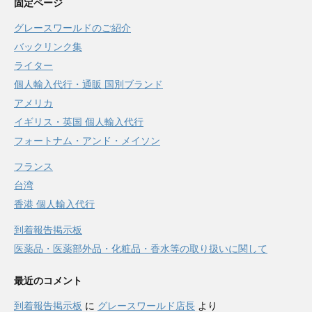
固定ページ
グレースワールドのご紹介
バックリンク集
ライター
個人輸入代行・通販 国別ブランド
アメリカ
イギリス・英国 個人輸入代行
フォートナム・アンド・メイソン
フランス
台湾
香港 個人輸入代行
到着報告掲示板
医薬品・医薬部外品・化粧品・香水等の取り扱いに関して
最近のコメント
到着報告掲示板
に
グレースワールド店長
より