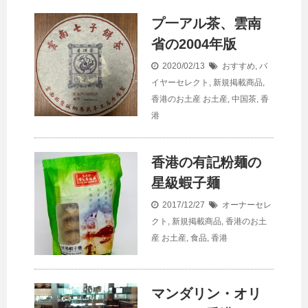
プ一アル茶、雲南
省の2004年版
2020/02/13
おすすめ
,
バ
イヤーセレクト
,
新規掲載商品
,
香港のお土産
お土産
,
中国茶
,
香
港
香港の有記粉麺の
星級蝦子麺
2017/12/27
オーナーセレ
クト
,
新規掲載商品
,
香港のお土
産
お土産
,
食品
,
香港
マンダリン・オリ