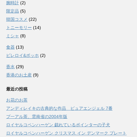
腕時計
(2)
限定品
(5)
韓国コスメ
(22)
トニーモリー
(14)
ミシャ
(8)
食器
(13)
ビレロイ&ボッホ
(2)
香水
(29)
香港のお土産
(9)
最近の投稿
お花のお茶
アンディレイキの古典的な作品 ピュアエンジェル 7番
プ一アル茶、雲南省の2004年版
ロイヤルコペンハーゲン 戯れているポインターの子犬
ロイヤルコペンハーゲン クリスマス イン デンマーク プレート