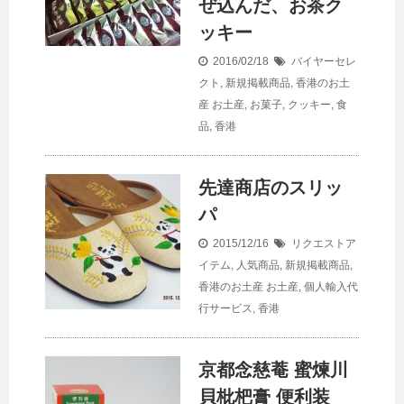
ぜ込んだ、お茶ク
ッキー
2016/02/18
バイヤーセレ
クト
,
新規掲載商品
,
香港のお土
産
お土産
,
お菓子
,
クッキー
,
食
品
,
香港
先達商店のスリッ
パ
2015/12/16
リクエストア
イテム
,
人気商品
,
新規掲載商品
,
香港のお土産
お土産
,
個人輸入代
行サービス
,
香港
京都念慈菴 蜜煉川
貝枇杷膏 便利装