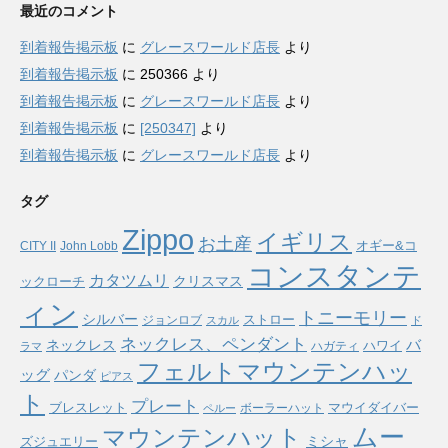
最近のコメント
到着報告掲示板
に
グレースワールド店長
より
到着報告掲示板
に
250366
より
到着報告掲示板
に
グレースワールド店長
より
到着報告掲示板
に
[250347]
より
到着報告掲示板
に
グレースワールド店長
より
タグ
Zippo
イギリス
お土産
オギー&コ
CITY II
John Lobb
コンスタンテ
カタツムリ
ックローチ
クリスマス
ィン
トニーモリー
シルバー
ストロー
ジョンロブ
スカル
ド
ネックレス、ペンダント
バ
ネックレス
ハワイ
ハガティ
ラマ
フェルトマウンテンハッ
ッグ
パンダ
ピアス
ト
プレート
ブレスレット
マウイダイバー
ボーラーハット
ペルー
ムー
マウンテンハット
ミシャ
ズジュエリー