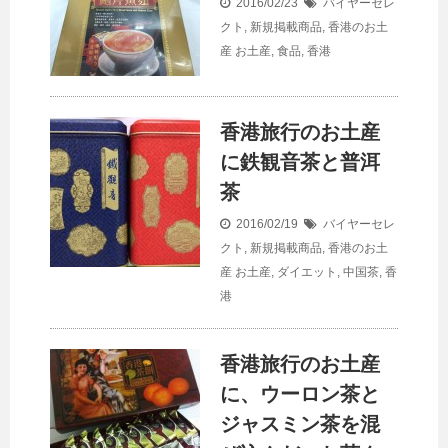
2016/02/23
バイヤーセレ
クト
,
新規掲載商品
,
香港のお土
産
お土産
,
食品
,
香港
香港旅行のお土産
に鉄観音茶と普洱
茶
2016/02/19
バイヤーセレ
クト
,
新規掲載商品
,
香港のお土
産
お土産
,
ダイエット
,
中国茶
,
香
港
香港旅行のお土産
に、ウーロン茶と
ジャスミン茶を混