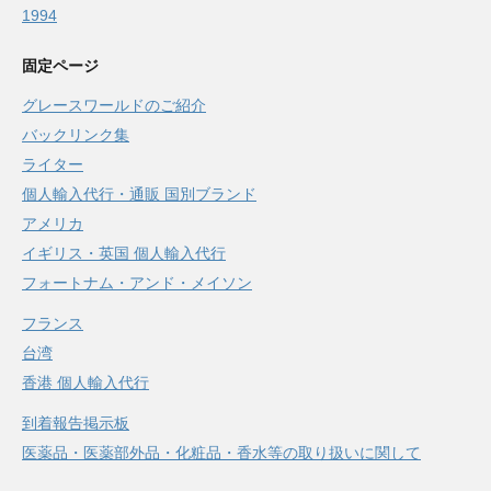
1994
固定ページ
グレースワールドのご紹介
バックリンク集
ライター
個人輸入代行・通販 国別ブランド
アメリカ
イギリス・英国 個人輸入代行
フォートナム・アンド・メイソン
フランス
台湾
香港 個人輸入代行
到着報告掲示板
医薬品・医薬部外品・化粧品・香水等の取り扱いに関して