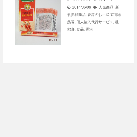
2014/06/09
人気商品
,
新
規掲載商品
,
香港のお土産
京都念
慈菴
,
個人輸入代行サービス
,
枇
杷膏
,
食品
,
香港