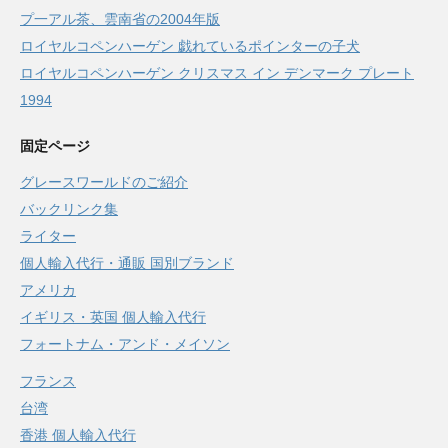
プ一アル茶、雲南省の2004年版
ロイヤルコペンハーゲン 戯れているポインターの子犬
ロイヤルコペンハーゲン クリスマス イン デンマーク プレート
1994
固定ページ
グレースワールドのご紹介
バックリンク集
ライター
個人輸入代行・通販 国別ブランド
アメリカ
イギリス・英国 個人輸入代行
フォートナム・アンド・メイソン
フランス
台湾
香港 個人輸入代行