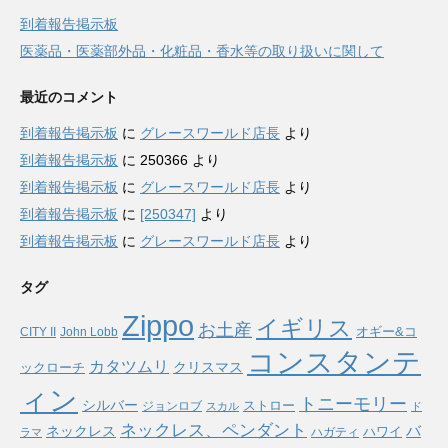
到着報告掲示板
医薬品・医薬部外品・化粧品・香水等の取り扱いに関して
最近のコメント
到着報告掲示板
に
グレースワールド店長
より
到着報告掲示板
に
250366
より
到着報告掲示板
に
グレースワールド店長
より
到着報告掲示板
に
[250347]
より
到着報告掲示板
に
グレースワールド店長
より
タグ
Zippo
イギリス
お土産
オギー&コ
CITY II
John Lobb
コンスタンテ
カタツムリ
ックローチ
クリスマス
ィン
トニーモリー
シルバー
ストロー
ジョンロブ
スカル
ド
ネックレス、ペンダント
バ
ネックレス
ハワイ
ハガティ
ラマ