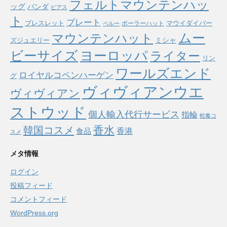
フェルトマウンテンハッ
ッグ
パンダ
ピアス
ト
プレート
ブレスレット
マウイダイバー
ボーラーハット
ペルー
ムー
マウンテンハット
ミシャ
ズジュエリー
ヨーロッパ
ビーサイズ
ライター
リン
ワールズエンド
ロイヤルコペンハーゲン
グ
ヴィヴィアンウエ
ヴィヴィアン
ストウッド
個人輸入代行サービス
指輪
蛇毒コ
香水
韓国コスメ
食品
香港
スメ
メタ情報
ログイン
投稿フィード
コメントフィード
WordPress.org