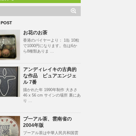
 POST
お花のお茶
香港のバイヤーより： 1缶 10粒
で1000円になります。缶は6か
ら8種類ありま …
アンディレイキの古典的
な作品 ピュアエンジェ
ル 7番
描かれた年 1990年制作 大きさ
46 x 56 cm サインの場所 裏にあ
り …
プ一アル茶、雲南省の
2004年版
プーアル茶は中華人民共和国雲