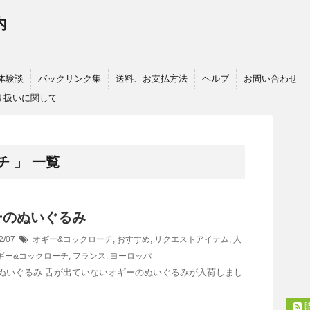
内
体験談
バックリンク集
送料、お支払方法
ヘルプ
お問い合わせ
り扱いに関して
チ 」 一覧
ーのぬいぐるみ
2/07
オギー&コックローチ
,
おすすめ
,
リクエストアイテム
,
人
ギー&コックローチ
,
フランス
,
ヨーロッパ
ぬいぐるみ 舌が出ていないオギーのぬいぐるみが入荷しまし