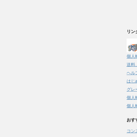
リン
個人
送料
ヘル
はじ
グレ
個人
個人
おす
コン