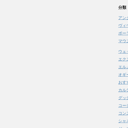
分類
アン
ヴィ
ボー
マウ
ウェ
エク
エル
オギ
おす
カル
グッ
コー
コンス
シャ