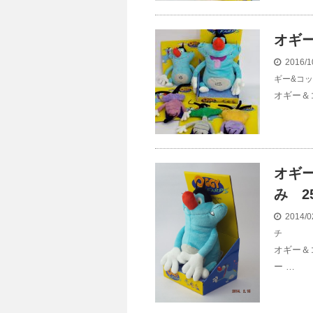
オギ
2016/1
ギー&コ
オギー＆
オギ
み 2
2014/0
チ
オギー＆
ー …