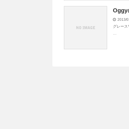
Ogg
2013/0
グレース
…