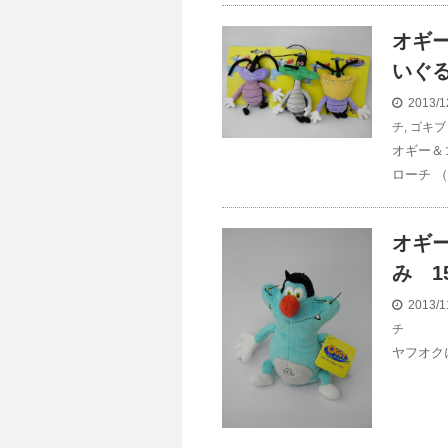
オギ
いぐ
2013/1
チ
,
ゴキブ
オギー＆
ローチ （
オギ
み 1
2013/1
チ
ヤフオクに出