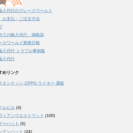
輸入代行のグレースワールド
、お支払・ご注文方法
プ
めての輸入代行、体験談
ースワールド業務日報
輸入代行 トラブル事例集
輸入代行
すめリンク
スタンティン ZIPPO ライター 通販
クルビル
(4)
ヴィアンウエストウッド
(100)
ラーハット
(5)
ンテンハット
(24)