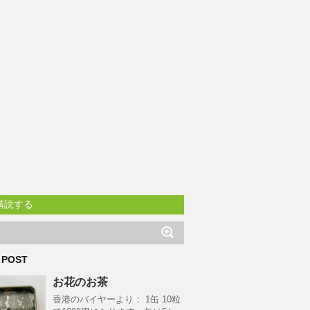
購読する
 POST
お花のお茶
香港のバイヤーより： 1缶 10粒