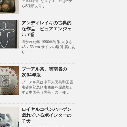
で1000円になります。缶は6か
ら8種類ありま …
アンディレイキの古典的
な作品 ピュアエンジェ
ル 7番
描かれた年 1990年制作 大きさ
46 x 56 cm サインの場所 裏にあ
り …
プ一アル茶、雲南省の
2004年版
プーアル茶は中華人民共和国雲
南省南部及び南西部を原産地と
する中国茶（黒茶）の一種 …
ロイヤルコペンハーゲン
戯れているポインターの
子犬