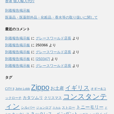
香港 個人輸入代行
到着報告掲示板
医薬品・医薬部外品・化粧品・香水等の取り扱いに関して
最近のコメント
到着報告掲示板
に
グレースワールド店長
より
到着報告掲示板
に
250366
より
到着報告掲示板
に
グレースワールド店長
より
到着報告掲示板
に
[250347]
より
到着報告掲示板
に
グレースワールド店長
より
タグ
Zippo
イギリス
お土産
オギー&コ
CITY II
John Lobb
コンスタンテ
カタツムリ
ックローチ
クリスマス
ィン
トニーモリー
シルバー
ストロー
ジョンロブ
スカル
ド
ネックレス、ペンダント
バ