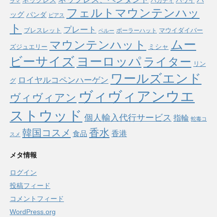
ネックレス
ハワイ
ハガティ
ラマ
フェルトマウンテンハッ
ッグ
パンダ
ピアス
ト
プレート
ブレスレット
マウイダイバー
ボーラーハット
ペルー
ムー
マウンテンハット
ミシャ
ズジュエリー
ヨーロッパ
ビーサイズ
ライター
リン
ワールズエンド
ロイヤルコペンハーゲン
グ
ヴィヴィアンウエ
ヴィヴィアン
ストウッド
個人輸入代行サービス
指輪
蛇毒コ
香水
韓国コスメ
食品
香港
スメ
メタ情報
ログイン
投稿フィード
コメントフィード
WordPress.org