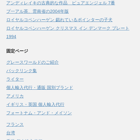
アンディレイキの古典的な作品 ピュアエンジェル 7番
プ一アル茶、雲南省の2004年版
ロイヤルコペンハーゲン 戯れているポインターの子犬
ロイヤルコペンハーゲン クリスマス イン デンマーク プレート
1994
固定ページ
グレースワールドのご紹介
バックリンク集
ライター
個人輸入代行・通販 国別ブランド
アメリカ
イギリス・英国 個人輸入代行
フォートナム・アンド・メイソン
フランス
台湾