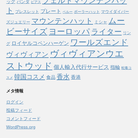
フェルトマウンテンハッ
ッグ
パンダ
ピアス
ト
プレート
ブレスレット
マウイダイバー
ボーラーハット
ペルー
ムー
マウンテンハット
ミシャ
ズジュエリー
ヨーロッパ
ビーサイズ
ライター
リン
ワールズエンド
ロイヤルコペンハーゲン
グ
ヴィヴィアンウエ
ヴィヴィアン
ストウッド
個人輸入代行サービス
指輪
蛇毒コ
香水
韓国コスメ
食品
香港
スメ
メタ情報
ログイン
投稿フィード
コメントフィード
WordPress.org