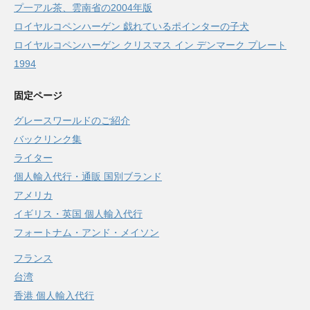
プ一アル茶、雲南省の2004年版
ロイヤルコペンハーゲン 戯れているポインターの子犬
ロイヤルコペンハーゲン クリスマス イン デンマーク プレート
1994
固定ページ
グレースワールドのご紹介
バックリンク集
ライター
個人輸入代行・通販 国別ブランド
アメリカ
イギリス・英国 個人輸入代行
フォートナム・アンド・メイソン
フランス
台湾
香港 個人輸入代行