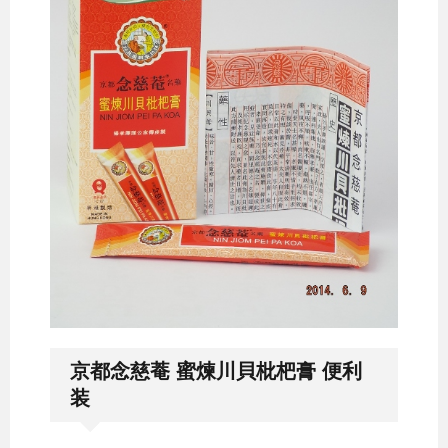
京都念慈菴 蜜煉川貝枇杷膏 便利
装