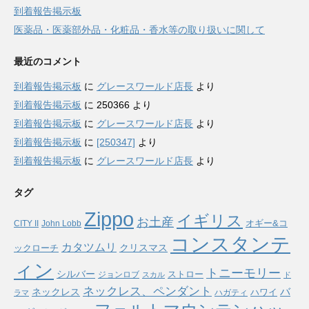
到着報告掲示板
医薬品・医薬部外品・化粧品・香水等の取り扱いに関して
最近のコメント
到着報告掲示板
に
グレースワールド店長
より
到着報告掲示板
に
250366
より
到着報告掲示板
に
グレースワールド店長
より
到着報告掲示板
に
[250347]
より
到着報告掲示板
に
グレースワールド店長
より
タグ
Zippo
イギリス
お土産
オギー&コ
CITY II
John Lobb
コンスタンテ
カタツムリ
ックローチ
クリスマス
ィン
トニーモリー
シルバー
ストロー
ジョンロブ
スカル
ド
ネックレス、ペンダント
バ
ネックレス
ハワイ
ハガティ
ラマ