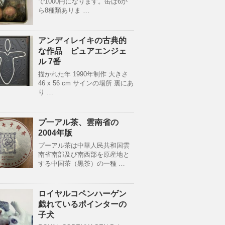
で1000円になります。缶は6か
ら8種類ありま …
アンディレイキの古典的
な作品 ピュアエンジェ
ル 7番
描かれた年 1990年制作 大きさ
46 x 56 cm サインの場所 裏にあ
り …
プ一アル茶、雲南省の
2004年版
プーアル茶は中華人民共和国雲
南省南部及び南西部を原産地と
する中国茶（黒茶）の一種 …
ロイヤルコペンハーゲン
戯れているポインターの
子犬