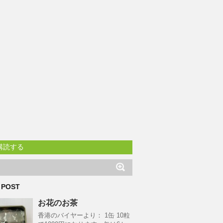
購読する
 POST
お花のお茶
香港のバイヤーより： 1缶 10粒