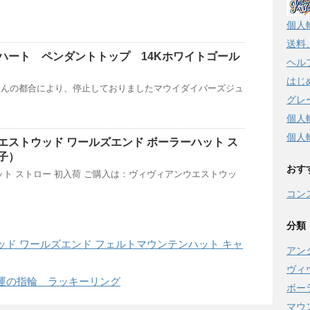
個人
送料
ハート ペンダントトップ 14Kホワイトゴール
ヘル
はじ
さんの都合により、停止しておりましたマウイダイバーズジュ
グレ
個人
個人
エストウッド ワールズエンド ボーラーハット ス
子）
おす
ット ストロー 初入荷 ご購入は：ヴィヴィアンウエストウッ
コン
分類
ド ワールズエンド フェルトマウンテンハット キャ
アン
ヴィ
運の指輪 ラッキーリング
ボー
マウ