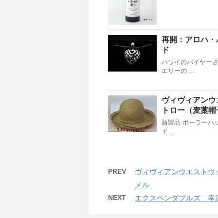
再開：アロハ・
ド
ハワイのバイヤー
エリーの …
ヴィヴィアンウ
トロー（麦藁帽
新製品 ボーラーハ
ド …
PREV
ヴィヴィアンウエストウッ
メル
NEXT
エクスペンダブルズ 幸