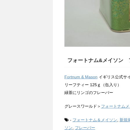
フォートナム&メイソン
フ
Fortnum & Mason
イギリス公式サ
リーフティー 125ｇ（缶入り）
緑茶にリンゴのフレーバー
グレースワールド＞
フォートナムメ
-
フォートナム＆メイソン
,
新規
ソン
,
フレーバー