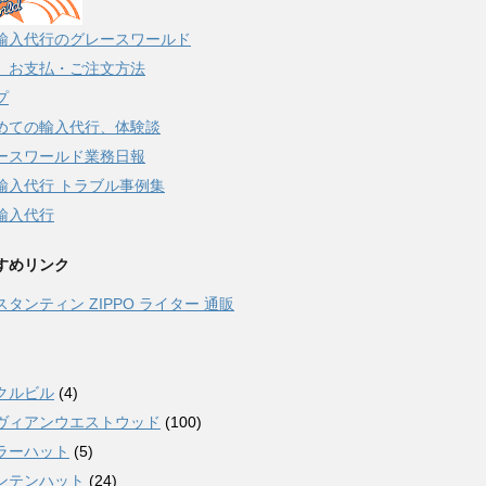
輸入代行のグレースワールド
、お支払・ご注文方法
プ
めての輸入代行、体験談
ースワールド業務日報
輸入代行 トラブル事例集
輸入代行
すめリンク
スタンティン ZIPPO ライター 通販
クルビル
(4)
ヴィアンウエストウッド
(100)
ラーハット
(5)
ンテンハット
(24)