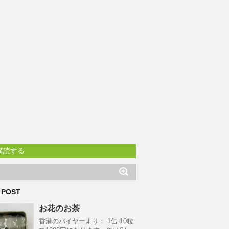
購読する
 POST
お花のお茶
香港のバイヤーより： 1缶 10粒