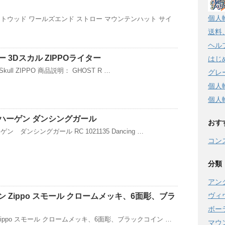
個人
トウッド ワールズエンド ストロー マウンテンハット サイ
送料
ヘル
 3Dスカル ZIPPOライター
はじ
 Skull ZIPPO 商品説明： GHOST R …
グレ
個人
個人
ハーゲン ダンシングガール
おす
 ダンシングガール RC 1021135 Dancing …
コン
分類
アン
ヴィ
 Zippo スモール クロームメッキ、6面彫、ブラ
ボー
ippo スモール クロームメッキ、6面彫、ブラックコイン …
マウ