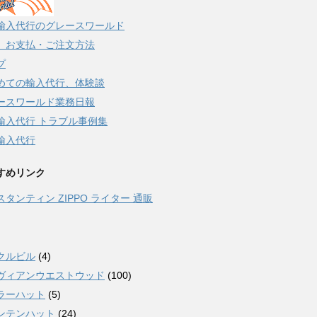
輸入代行のグレースワールド
、お支払・ご注文方法
プ
めての輸入代行、体験談
ースワールド業務日報
輸入代行 トラブル事例集
輸入代行
すめリンク
スタンティン ZIPPO ライター 通販
クルビル
(4)
ヴィアンウエストウッド
(100)
ラーハット
(5)
ンテンハット
(24)