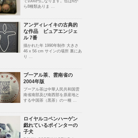
で1000円になります。缶は6か
ら8種類ありま …
アンディレイキの古典的
な作品 ピュアエンジェ
ル 7番
描かれた年 1990年制作 大きさ
46 x 56 cm サインの場所 裏にあ
り …
プ一アル茶、雲南省の
2004年版
プーアル茶は中華人民共和国雲
南省南部及び南西部を原産地と
する中国茶（黒茶）の一種 …
ロイヤルコペンハーゲン
戯れているポインターの
子犬