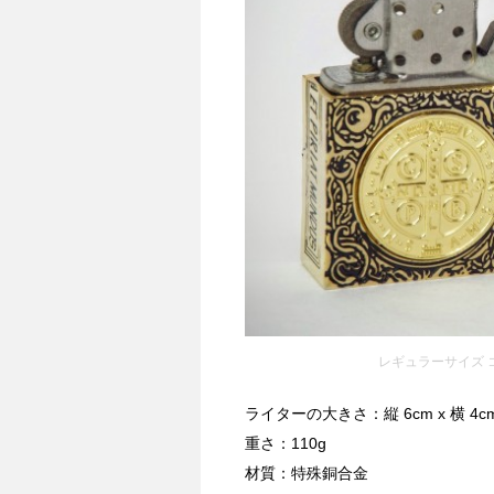
レギュラーサイズ コ
ライターの大きさ：縦 6cm x 横 4c
重さ：110g
材質：特殊銅合金