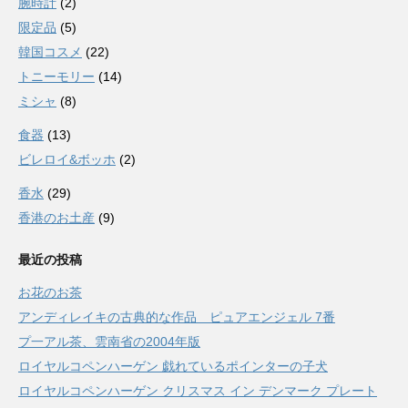
腕時計
(2)
限定品
(5)
韓国コスメ
(22)
トニーモリー
(14)
ミシャ
(8)
食器
(13)
ビレロイ&ボッホ
(2)
香水
(29)
香港のお土産
(9)
最近の投稿
お花のお茶
アンディレイキの古典的な作品 ピュアエンジェル 7番
プ一アル茶、雲南省の2004年版
ロイヤルコペンハーゲン 戯れているポインターの子犬
ロイヤルコペンハーゲン クリスマス イン デンマーク プレート