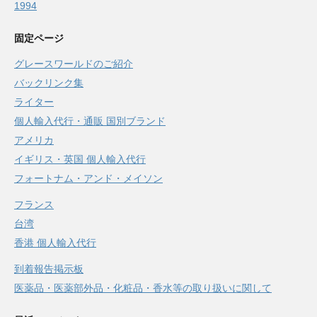
1994
固定ページ
グレースワールドのご紹介
バックリンク集
ライター
個人輸入代行・通販 国別ブランド
アメリカ
イギリス・英国 個人輸入代行
フォートナム・アンド・メイソン
フランス
台湾
香港 個人輸入代行
到着報告掲示板
医薬品・医薬部外品・化粧品・香水等の取り扱いに関して