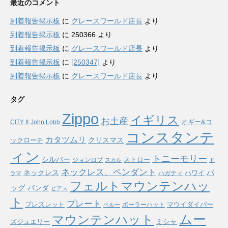
最近のコメント
到着報告掲示板
に
グレースワールド店長
より
到着報告掲示板
に
250366
より
到着報告掲示板
に
グレースワールド店長
より
到着報告掲示板
に
[250347]
より
到着報告掲示板
に
グレースワールド店長
より
タグ
Zippo
イギリス
お土産
オギー&コ
CITY II
John Lobb
コンスタンテ
カタツムリ
ックローチ
クリスマス
ィン
トニーモリー
シルバー
ストロー
ジョンロブ
スカル
ド
ネックレス、ペンダント
バ
ネックレス
ハワイ
ハガティ
ラマ
フェルトマウンテンハッ
ッグ
パンダ
ピアス
ト
プレート
ブレスレット
マウイダイバー
ボーラーハット
ペルー
ムー
マウンテンハット
ミシャ
ズジュエリー