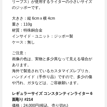
リーブス）が使用するライターの小さいサイズ
のジッポーです。
大きさ：縦 6cm x 横 4cm
重さ：110g
材質：特殊銅合金
インサイド・ユニット：ジッポー製
ケース：無し
ご注意：
画像の色は、実物と多少異なって見える場合が
あります。
海外で製造されているカスタマイズレプリカ、
ハンドメイド（手作り品）ですので、多少の傷
や汚れ、ガタなどは、ご容赦願います。
レギュラーサイズ コンスタンティンライター 6
面彫り #214
価格：24,000円(税込、売り切れ)