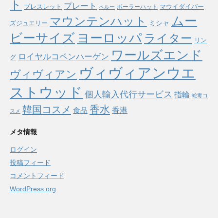
ト
プレート
ブレスレット
マウイダイバー
ボーラーハット
ペルー
ムー
マウンテンハット
ミシャ
ズジュエリー
ヨーロッパ
ビーサイズ
ライター
リン
ワールズエンド
ロイヤルコペンハーゲン
グ
ヴィヴィアンウエ
ヴィヴィアン
ストウッド
個人輸入代行サービス
指輪
蛇毒コ
香水
韓国コスメ
食品
香港
スメ
メタ情報
ログイン
投稿フィード
コメントフィード
WordPress.org