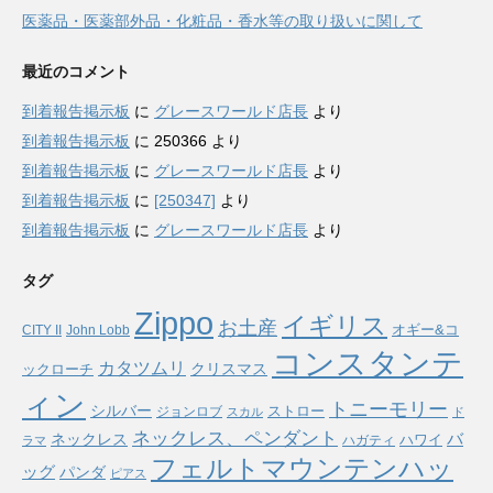
医薬品・医薬部外品・化粧品・香水等の取り扱いに関して
最近のコメント
到着報告掲示板
に
グレースワールド店長
より
到着報告掲示板
に
250366
より
到着報告掲示板
に
グレースワールド店長
より
到着報告掲示板
に
[250347]
より
到着報告掲示板
に
グレースワールド店長
より
タグ
Zippo
イギリス
お土産
オギー&コ
CITY II
John Lobb
コンスタンテ
カタツムリ
ックローチ
クリスマス
ィン
トニーモリー
シルバー
ストロー
ジョンロブ
スカル
ド
ネックレス、ペンダント
バ
ネックレス
ハワイ
ハガティ
ラマ
フェルトマウンテンハッ
ッグ
パンダ
ピアス