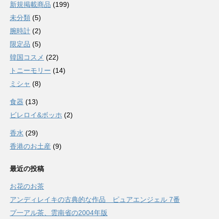
新規掲載商品
(199)
未分類
(5)
腕時計
(2)
限定品
(5)
韓国コスメ
(22)
トニーモリー
(14)
ミシャ
(8)
食器
(13)
ビレロイ&ボッホ
(2)
香水
(29)
香港のお土産
(9)
最近の投稿
お花のお茶
アンディレイキの古典的な作品 ピュアエンジェル 7番
プ一アル茶、雲南省の2004年版