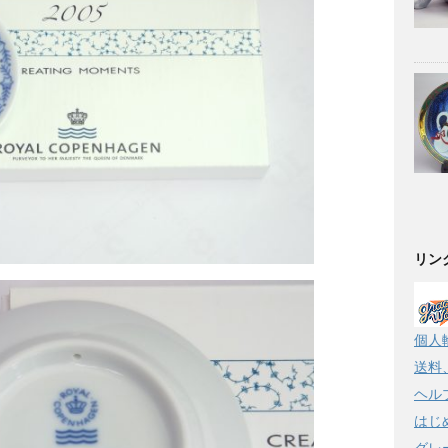
リン
個人
送料
ヘル
はじ