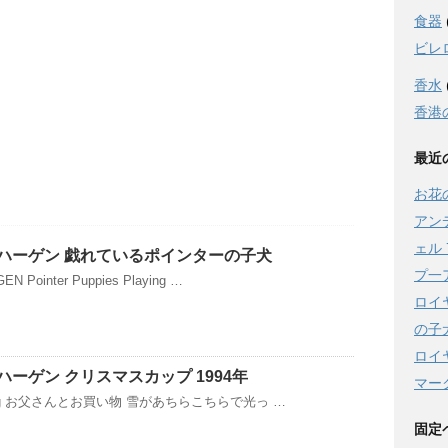
食器
ビレ
香水
香港
最近
お花
アン
ェル 
ハーゲン 戯れているポインターの子犬
プ一
 Pointer Puppies Playing …
ロイ
の子
ロイ
ーゲン クリスマスカップ 1994年
マーク
opping お父さんとお買い物 雪があちらこちらで光っ …
固定