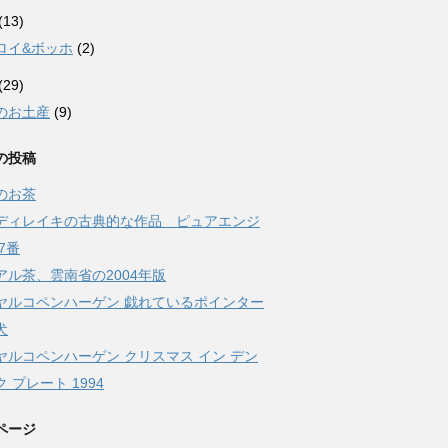
(13)
ロイ&ボッホ
(2)
(29)
のお土産
(9)
の投稿
のお茶
ディレイキの古典的な作品 ピュアエンジ
7番
アル茶、雲南省の2004年版
ヤルコペンハーゲン 戯れているポインター
犬
ヤルコペンハーゲン クリスマス イン デン
 プレート 1994
ページ