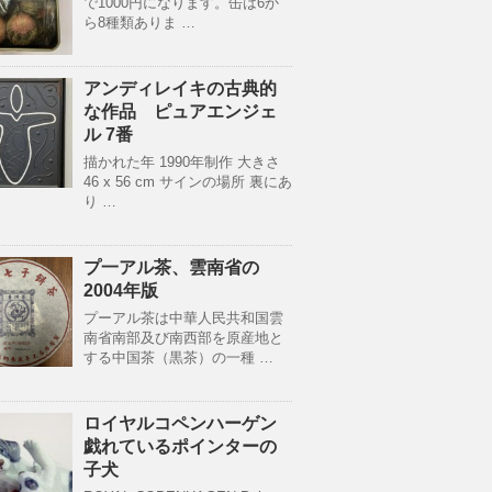
で1000円になります。缶は6か
ら8種類ありま …
アンディレイキの古典的
な作品 ピュアエンジェ
ル 7番
描かれた年 1990年制作 大きさ
46 x 56 cm サインの場所 裏にあ
り …
プ一アル茶、雲南省の
2004年版
プーアル茶は中華人民共和国雲
南省南部及び南西部を原産地と
する中国茶（黒茶）の一種 …
ロイヤルコペンハーゲン
戯れているポインターの
子犬