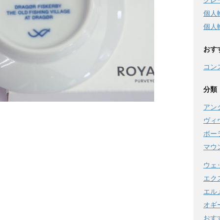
グレ
個人
個人
おす
コン
分類
アン
ヴィ
ボー
マウ
ウェ
エク
エル
オギ
おす