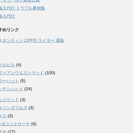
ースワールド業務日報
輸入代行 トラブル事例集
輸入代行
すめリンク
スタンティン ZIPPO ライター 通販
クルビル
(4)
ヴィアンウエストウッド
(100)
ラーハット
(5)
ンテンハット
(24)
ッジウッド
(3)
スペンダブルズ
(3)
メス
(3)
ー&コックローチ
(6)
すめ
(27)