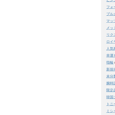
ビン
フォ
ブル
マッ
メッ
リク
ロイ
人気
幸運
指輪
新規
未分
腕時
限定
韓国
トニ
ミシ