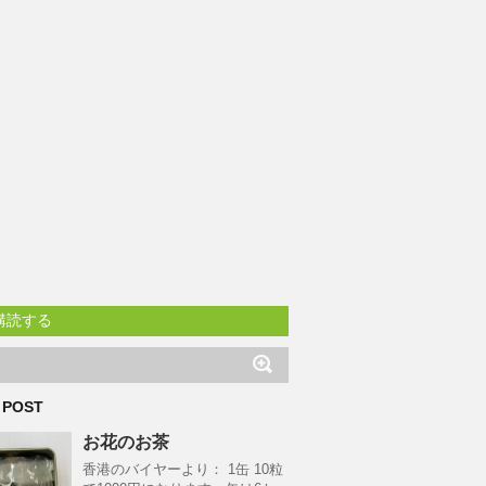
購読する
 POST
お花のお茶
香港のバイヤーより： 1缶 10粒