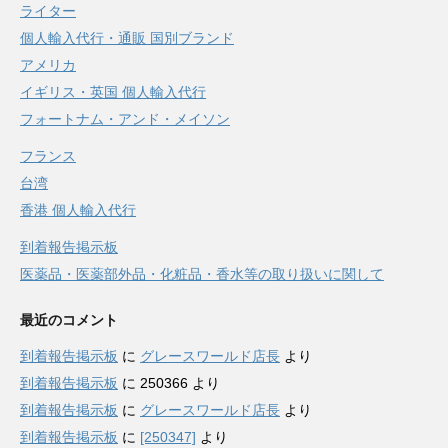
ライター
個人輸入代行・通販 国別ブランド
アメリカ
イギリス・英国 個人輸入代行
フォートナム・アンド・メイソン
フランス
台湾
香港 個人輸入代行
到着報告掲示板
医薬品・医薬部外品・化粧品・香水等の取り扱いに関して
最近のコメント
到着報告掲示板
に
グレースワールド店長
より
到着報告掲示板
に
250366
より
到着報告掲示板
に
グレースワールド店長
より
到着報告掲示板
に
[250347]
より