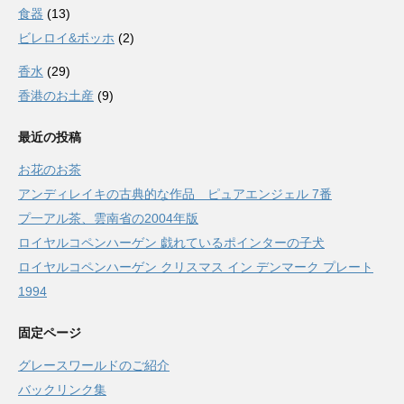
食器
(13)
ビレロイ&ボッホ
(2)
香水
(29)
香港のお土産
(9)
最近の投稿
お花のお茶
アンディレイキの古典的な作品 ピュアエンジェル 7番
プ一アル茶、雲南省の2004年版
ロイヤルコペンハーゲン 戯れているポインターの子犬
ロイヤルコペンハーゲン クリスマス イン デンマーク プレート
1994
固定ページ
グレースワールドのご紹介
バックリンク集