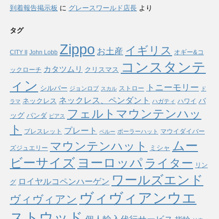
到着報告掲示板
に
グレースワールド店長
より
タグ
Zippo
イギリス
お土産
オギー&コ
CITY II
John Lobb
コンスタンテ
カタツムリ
ックローチ
クリスマス
ィン
トニーモリー
シルバー
ストロー
ジョンロブ
スカル
ド
ネックレス、ペンダント
バ
ネックレス
ハワイ
ハガティ
ラマ
フェルトマウンテンハッ
ッグ
パンダ
ピアス
ト
プレート
ブレスレット
マウイダイバー
ボーラーハット
ペルー
ムー
マウンテンハット
ミシャ
ズジュエリー
ヨーロッパ
ビーサイズ
ライター
リン
ワールズエンド
ロイヤルコペンハーゲン
グ
ヴィヴィアンウエ
ヴィヴィアン
ストウッド