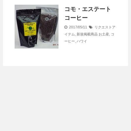
コモ・エステート
コーヒー
2017/05/11
リクエストア
イテム
,
新規掲載商品
お土産
,
コ
ーヒー
,
ハワイ