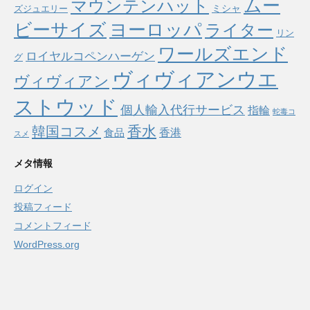
ムー
マウンテンハット
ミシャ
ズジュエリー
ヨーロッパ
ビーサイズ
ライター
リン
ワールズエンド
ロイヤルコペンハーゲン
グ
ヴィヴィアンウエ
ヴィヴィアン
ストウッド
個人輸入代行サービス
指輪
蛇毒コ
香水
韓国コスメ
食品
香港
スメ
メタ情報
ログイン
投稿フィード
コメントフィード
WordPress.org