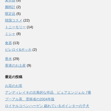
未分類
(5)
腕時計
(2)
限定品
(5)
韓国コスメ
(22)
トニーモリー
(14)
ミシャ
(8)
食器
(13)
ビレロイ&ボッホ
(2)
香水
(29)
香港のお土産
(9)
最近の投稿
お花のお茶
アンディレイキの古典的な作品 ピュアエンジェル 7番
プ一アル茶、雲南省の2004年版
ロイヤルコペンハーゲン 戯れているポインターの子犬