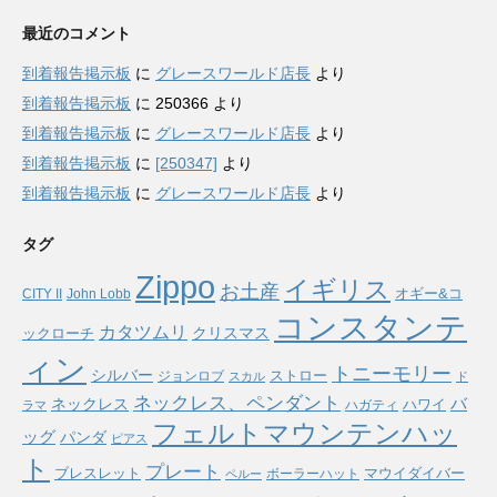
最近のコメント
到着報告掲示板
に
グレースワールド店長
より
到着報告掲示板
に
250366
より
到着報告掲示板
に
グレースワールド店長
より
到着報告掲示板
に
[250347]
より
到着報告掲示板
に
グレースワールド店長
より
タグ
Zippo
イギリス
お土産
オギー&コ
CITY II
John Lobb
コンスタンテ
カタツムリ
ックローチ
クリスマス
ィン
トニーモリー
シルバー
ストロー
ジョンロブ
スカル
ド
ネックレス、ペンダント
バ
ネックレス
ハワイ
ハガティ
ラマ
フェルトマウンテンハッ
ッグ
パンダ
ピアス
ト
プレート
ブレスレット
マウイダイバー
ボーラーハット
ペルー