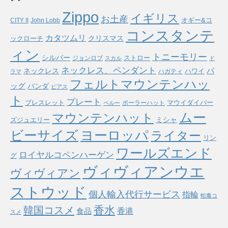
Zippo
イギリス
お土産
オギー&コ
CITY II
John Lobb
コンスタンテ
カタツムリ
ックローチ
クリスマス
ィン
トニーモリー
シルバー
ストロー
ジョンロブ
スカル
ド
ネックレス、ペンダント
バ
ネックレス
ハワイ
ハガティ
ラマ
フェルトマウンテンハッ
ッグ
パンダ
ピアス
ト
プレート
ブレスレット
マウイダイバー
ボーラーハット
ペルー
ムー
マウンテンハット
ミシャ
ズジュエリー
ヨーロッパ
ビーサイズ
ライター
リン
ワールズエンド
ロイヤルコペンハーゲン
グ
ヴィヴィアンウエ
ヴィヴィアン
ストウッド
個人輸入代行サービス
指輪
蛇毒コ
香水
韓国コスメ
食品
香港
スメ