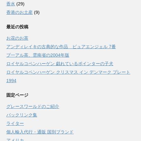
香水
(29)
香港のお土産
(9)
最近の投稿
お花のお茶
アンディレイキの古典的な作品 ピュアエンジェル 7番
プ一アル茶、雲南省の2004年版
ロイヤルコペンハーゲン 戯れているポインターの子犬
ロイヤルコペンハーゲン クリスマス イン デンマーク プレート
1994
固定ページ
グレースワールドのご紹介
バックリンク集
ライター
個人輸入代行・通販 国別ブランド
アメリカ