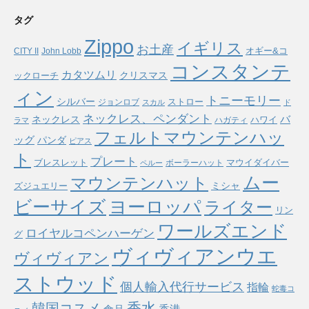
タグ
Zippo
イギリス
お土産
オギー&コ
CITY II
John Lobb
コンスタンテ
カタツムリ
ックローチ
クリスマス
ィン
トニーモリー
シルバー
ストロー
ジョンロブ
スカル
ド
ネックレス、ペンダント
バ
ネックレス
ハワイ
ハガティ
ラマ
フェルトマウンテンハッ
ッグ
パンダ
ピアス
ト
プレート
ブレスレット
マウイダイバー
ボーラーハット
ペルー
ムー
マウンテンハット
ミシャ
ズジュエリー
ヨーロッパ
ビーサイズ
ライター
リン
ワールズエンド
ロイヤルコペンハーゲン
グ
ヴィヴィアンウエ
ヴィヴィアン
ストウッド
個人輸入代行サービス
指輪
蛇毒コ
香水
韓国コスメ