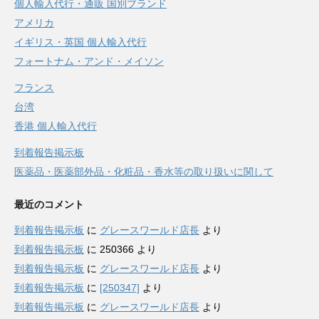
個人輸入代行・通販 国別ブランド
アメリカ
イギリス・英国 個人輸入代行
フォートナム・アンド・メイソン
フランス
台湾
香港 個人輸入代行
到着報告掲示板
医薬品・医薬部外品・化粧品・香水等の取り扱いに関して
最近のコメント
到着報告掲示板
に
グレースワールド店長
より
到着報告掲示板
に
250366
より
到着報告掲示板
に
グレースワールド店長
より
到着報告掲示板
に
[250347]
より
到着報告掲示板
に
グレースワールド店長
より