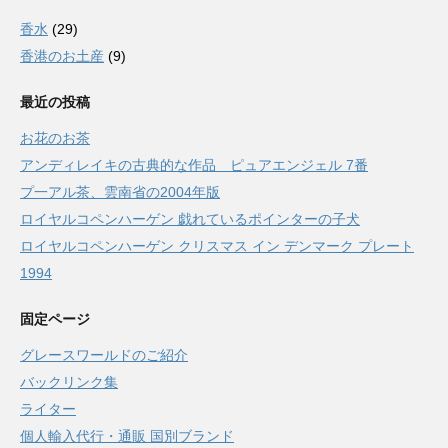
香水
(29)
香港のお土産
(9)
最近の投稿
お花のお茶
アンディレイキの古典的な作品 ピュアエンジェル 7番
プ一アル茶、雲南省の2004年版
ロイヤルコペンハーゲン 戯れているポインターの子犬
ロイヤルコペンハーゲン クリスマス イン デンマーク プレート
1994
固定ページ
グレースワールドのご紹介
バックリンク集
ライター
個人輸入代行・通販 国別ブランド