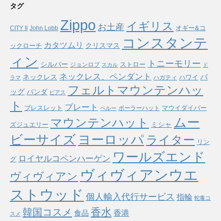
タグ
Zippo
イギリス
お土産
オギー&コ
CITY II
John Lobb
コンスタンテ
カタツムリ
ックローチ
クリスマス
ィン
トニーモリー
シルバー
ストロー
ジョンロブ
スカル
ド
ネックレス、ペンダント
バ
ネックレス
ハワイ
ハガティ
ラマ
フェルトマウンテンハッ
ッグ
パンダ
ピアス
ト
プレート
ブレスレット
マウイダイバー
ボーラーハット
ペルー
ムー
マウンテンハット
ミシャ
ズジュエリー
ヨーロッパ
ビーサイズ
ライター
リン
ワールズエンド
ロイヤルコペンハーゲン
グ
ヴィヴィアンウエ
ヴィヴィアン
ストウッド
個人輸入代行サービス
指輪
蛇毒コ
香水
韓国コスメ
食品
香港
スメ