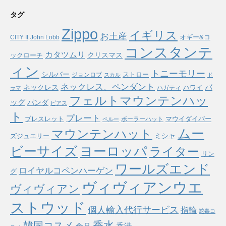
タグ
Zippo
イギリス
お土産
オギー&コ
CITY II
John Lobb
コンスタンテ
カタツムリ
ックローチ
クリスマス
ィン
トニーモリー
シルバー
ストロー
ジョンロブ
スカル
ド
ネックレス、ペンダント
バ
ネックレス
ハワイ
ハガティ
ラマ
フェルトマウンテンハッ
ッグ
パンダ
ピアス
ト
プレート
ブレスレット
マウイダイバー
ボーラーハット
ペルー
ムー
マウンテンハット
ミシャ
ズジュエリー
ヨーロッパ
ビーサイズ
ライター
リン
ワールズエンド
ロイヤルコペンハーゲン
グ
ヴィヴィアンウエ
ヴィヴィアン
ストウッド
個人輸入代行サービス
指輪
蛇毒コ
香水
韓国コスメ