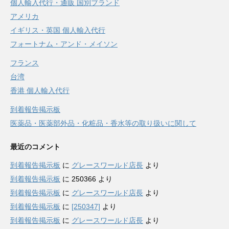
個人輸入代行・通販 国別ブランド
アメリカ
イギリス・英国 個人輸入代行
フォートナム・アンド・メイソン
フランス
台湾
香港 個人輸入代行
到着報告掲示板
医薬品・医薬部外品・化粧品・香水等の取り扱いに関して
最近のコメント
到着報告掲示板
に
グレースワールド店長
より
到着報告掲示板
に
250366
より
到着報告掲示板
に
グレースワールド店長
より
到着報告掲示板
に
[250347]
より
到着報告掲示板
に
グレースワールド店長
より