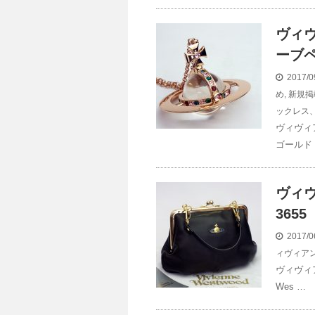
ヴィ
ーブ
2017/0
め
,
新規掲
ックレス
ヴィヴィ
ゴールド V
ヴィ
365
2017/0
ィヴィア
ヴィヴィア
Wes …