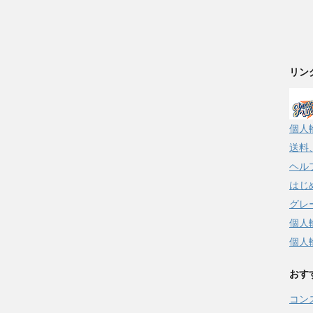
リン
個人
送料
ヘル
はじ
グレ
個人
個人
おす
コン