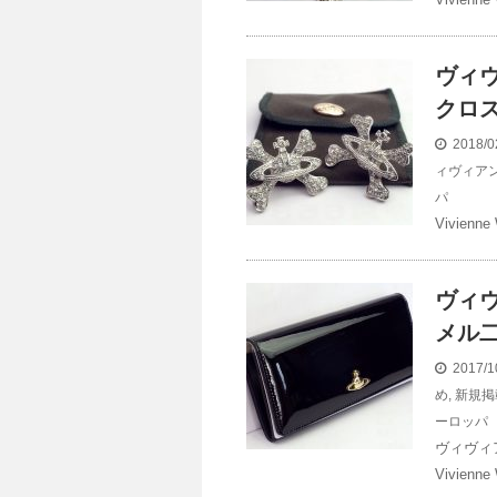
ヴィ
クロ
2018/0
ィヴィア
パ
Vivienne
ヴィ
メル
2017/1
め
,
新規掲
ーロッパ
ヴィヴィ
Vivienne