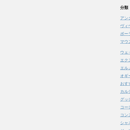
分類
アン
ヴィ
ボー
マウ
ウェ
エク
エル
オギ
おす
カル
グッ
コー
コンス
シャ