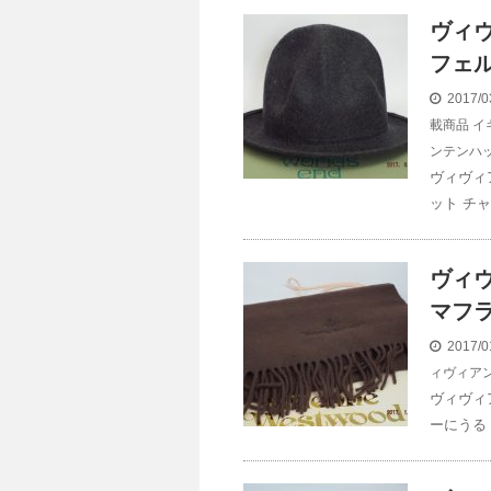
ヴィ
フェ
2017/0
載商品
イ
ンテンハ
ヴィヴィ
ット チャ
ヴィヴ
マフラ
2017/0
ィヴィア
ヴィヴィ
ーにうる