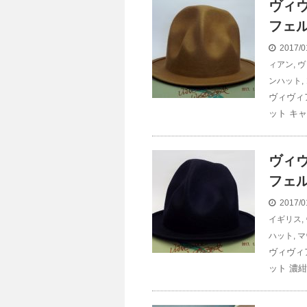
ヴィ
フェル
2017/0
ィアン
,
ヴ
ンハット
,
ヴィヴィ
ット キャ
ヴィ
フェル
2017/0
イギリス
,
ハット
,
マ
ヴィヴィ
ット 濃紺