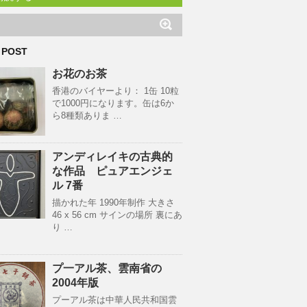
 POST
お花のお茶
香港のバイヤーより： 1缶 10粒
で1000円になります。缶は6か
ら8種類ありま …
アンディレイキの古典的
な作品 ピュアエンジェ
ル 7番
描かれた年 1990年制作 大きさ
46 x 56 cm サインの場所 裏にあ
り …
プ一アル茶、雲南省の
2004年版
プーアル茶は中華人民共和国雲