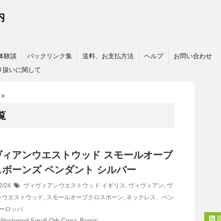
内
体験談
バックリンク集
送料、お支払方法
ヘルプ
お問い合わせ
り扱いに関して
>
覧
ヴィアンウエストウッド スモールオーブ
ボーンズ ペンダント シルバー
2/24
ヴィヴィアンウエストウッド
イギリス
,
ヴィヴィアン
,
ヴ
ンウエストウッド
,
スモールオーブクロスボーン
,
ネックレス、ペン
ーロッパ
 Westwood Small Orb Cross Bones …