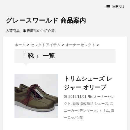
MENU
グレースワールド 商品案内
入荷商品、取扱商品のご紹介等。
ホーム
>
セレクトアイテム
>
オーナーセレクト
>
「 靴 」 一覧
トリムシューズ レ
ジャー オリーブ
2017/11/01
オーナーセレ
クト
,
新規掲載商品
シューズ
,
ス
ニーカー
,
デンマーク
,
トリム
,
ヨ
ーロッパ
,
靴