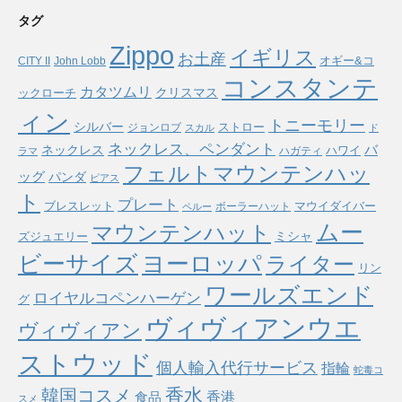
タグ
Zippo
イギリス
お土産
オギー&コ
CITY II
John Lobb
コンスタンテ
カタツムリ
ックローチ
クリスマス
ィン
トニーモリー
シルバー
ストロー
ジョンロブ
スカル
ド
ネックレス、ペンダント
バ
ネックレス
ハワイ
ハガティ
ラマ
フェルトマウンテンハッ
ッグ
パンダ
ピアス
ト
プレート
ブレスレット
マウイダイバー
ボーラーハット
ペルー
ムー
マウンテンハット
ミシャ
ズジュエリー
ヨーロッパ
ビーサイズ
ライター
リン
ワールズエンド
ロイヤルコペンハーゲン
グ
ヴィヴィアンウエ
ヴィヴィアン
ストウッド
個人輸入代行サービス
指輪
蛇毒コ
香水
韓国コスメ
食品
香港
スメ