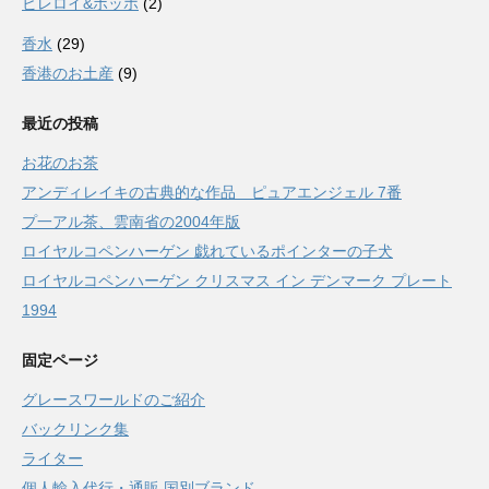
ビレロイ&ボッホ
(2)
香水
(29)
香港のお土産
(9)
最近の投稿
お花のお茶
アンディレイキの古典的な作品 ピュアエンジェル 7番
プ一アル茶、雲南省の2004年版
ロイヤルコペンハーゲン 戯れているポインターの子犬
ロイヤルコペンハーゲン クリスマス イン デンマーク プレート
1994
固定ページ
グレースワールドのご紹介
バックリンク集
ライター
個人輸入代行・通販 国別ブランド