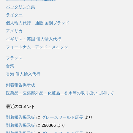
バックリンク集
ライター
個人輸入代行・通販 国別ブランド
アメリカ
イギリス・英国 個人輸入代行
フォートナム・アンド・メイソン
フランス
台湾
香港 個人輸入代行
到着報告掲示板
医薬品・医薬部外品・化粧品・香水等の取り扱いに関して
最近のコメント
到着報告掲示板
に
グレースワールド店長
より
到着報告掲示板
に
250366
より