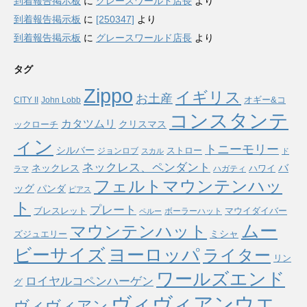
到着報告掲示板
に
グレースワールド店長
より
到着報告掲示板
に
[250347]
より
到着報告掲示板
に
グレースワールド店長
より
タグ
Zippo
イギリス
お土産
オギー&コ
CITY II
John Lobb
コンスタンテ
カタツムリ
ックローチ
クリスマス
ィン
トニーモリー
シルバー
ストロー
ジョンロブ
スカル
ド
ネックレス、ペンダント
バ
ネックレス
ハワイ
ハガティ
ラマ
フェルトマウンテンハッ
ッグ
パンダ
ピアス
ト
プレート
ブレスレット
マウイダイバー
ボーラーハット
ペルー
ムー
マウンテンハット
ミシャ
ズジュエリー
ヨーロッパ
ビーサイズ
ライター
リン
ワールズエンド
ロイヤルコペンハーゲン
グ
ヴィヴィアンウエ
ヴィヴィアン