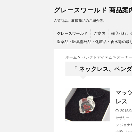
グレースワールド 商品案
入荷商品、取扱商品のご紹介等。
グレースワールド
ご案内
輸入代行、
医薬品・医薬部外品・化粧品・香水等の取
ホーム
>
セレクトアイテム
>
オーナ
「 ネックレス、ペンダ
マッツ
レス
2015/0
セサリー
,
ツ ジョナ
北欧 ス