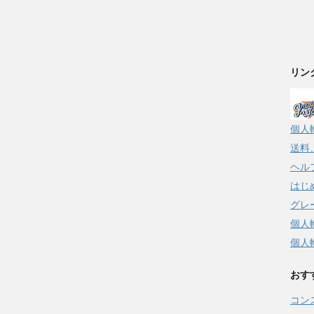
リン
個人
送料
ヘル
はじ
グレ
個人
個人
おす
コン