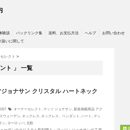
内
体験談
バックリンク集
送料、お支払方法
ヘルプ
お問い合わせ
り扱いに関して
ーセレクト
>
ント 」 一覧
ジョナサン クリスタル ハートネック
5/07
オーナーセレクト
,
マッツ ジョナサン
,
新規掲載商品
アク
スウェーデン
,
ネックレス
,
ネックレス、ペンダント
,
ハート
,
マッ
サン
,
ヨーロッパ
,
北欧
ウェーデンのクリスタル彫刻職人：マッツ・ジョナサンの工房