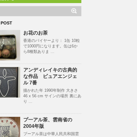
 POST
お花のお茶
香港のバイヤーより： 1缶 10粒
で1000円になります。缶は6か
ら8種類ありま …
アンディレイキの古典的
な作品 ピュアエンジェ
ル 7番
描かれた年 1990年制作 大きさ
46 x 56 cm サインの場所 裏にあ
り …
プ一アル茶、雲南省の
2004年版
プーアル茶は中華人民共和国雲