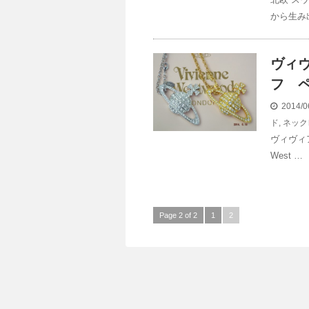
から生み
ヴィ
フ 
2014/0
ド
,
ネック
ヴィヴィア
West …
Page 2 of 2
1
2