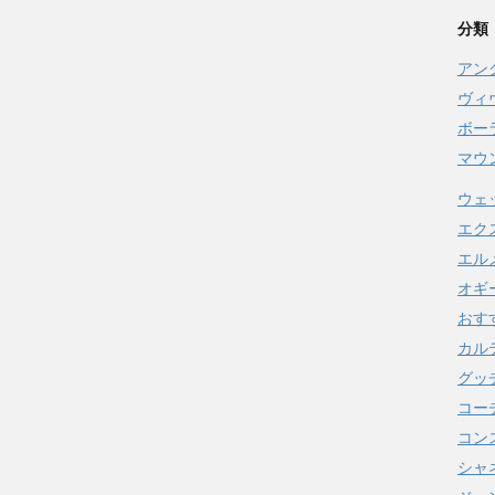
分類
アン
ヴィ
ボー
マウ
ウェ
エク
エル
オギ
おす
カル
グッ
コー
コンス
シャ