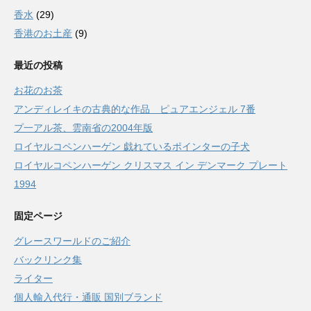
香水
(29)
香港のお土産
(9)
最近の投稿
お花のお茶
アンディレイキの古典的な作品 ピュアエンジェル 7番
プ一アル茶、雲南省の2004年版
ロイヤルコペンハーゲン 戯れているポインターの子犬
ロイヤルコペンハーゲン クリスマス イン デンマーク プレート
1994
固定ページ
グレースワールドのご紹介
バックリンク集
ライター
個人輸入代行・通販 国別ブランド