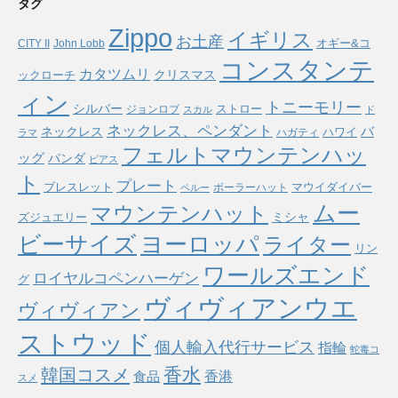
タグ
Zippo
イギリス
お土産
オギー&コ
CITY II
John Lobb
コンスタンテ
カタツムリ
ックローチ
クリスマス
ィン
トニーモリー
シルバー
ストロー
ジョンロブ
スカル
ド
ネックレス、ペンダント
バ
ネックレス
ハワイ
ハガティ
ラマ
フェルトマウンテンハッ
ッグ
パンダ
ピアス
ト
プレート
ブレスレット
マウイダイバー
ボーラーハット
ペルー
ムー
マウンテンハット
ミシャ
ズジュエリー
ヨーロッパ
ビーサイズ
ライター
リン
ワールズエンド
ロイヤルコペンハーゲン
グ
ヴィヴィアンウエ
ヴィヴィアン
ストウッド
個人輸入代行サービス
指輪
蛇毒コ
香水
韓国コスメ
食品
香港
スメ