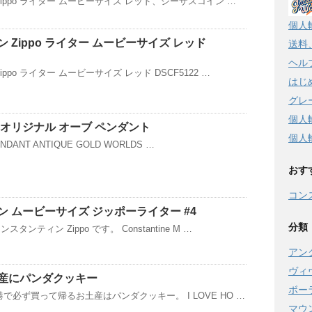
ippo ライター ムービーサイズ レッド、ジーザスコイン …
個人
 Zippo ライター ムービーサイズ レッド
送料
ヘル
ppo ライター ムービーサイズ レッド DSCF5122 …
はじ
グレ
個人
オリジナル オーブ ペンダント
個人
ENDANT ANTIQUE GOLD WORLDS …
おす
コン
 ムービーサイズ ジッポーライター #4
分類
ンティン Zippo です。 Constantine M …
アン
ヴィ
産にパンダクッキー
ボー
で必ず買って帰るお土産はパンダクッキー。 I LOVE HO …
マウ