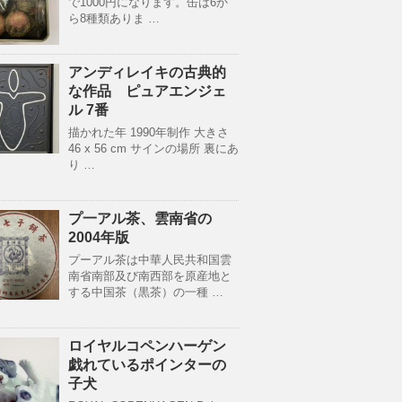
で1000円になります。缶は6か
ら8種類ありま …
アンディレイキの古典的
な作品 ピュアエンジェ
ル 7番
描かれた年 1990年制作 大きさ
46 x 56 cm サインの場所 裏にあ
り …
プ一アル茶、雲南省の
2004年版
プーアル茶は中華人民共和国雲
南省南部及び南西部を原産地と
する中国茶（黒茶）の一種 …
ロイヤルコペンハーゲン
戯れているポインターの
子犬