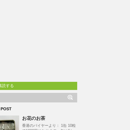
購読する
 POST
お花のお茶
香港のバイヤーより： 1缶 10粒