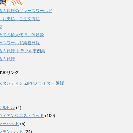
輸入代行のグレースワールド
、お支払・ご注文方法
プ
めての輸入代行、体験談
ースワールド業務日報
輸入代行 トラブル事例集
輸入代行
すめリンク
スタンティン ZIPPO ライター 通販
クルビル
(4)
ヴィアンウエストウッド
(100)
ラーハット
(5)
ンテンハット
(24)