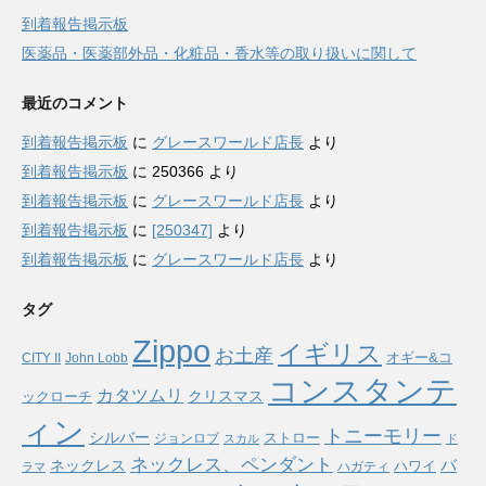
到着報告掲示板
医薬品・医薬部外品・化粧品・香水等の取り扱いに関して
最近のコメント
到着報告掲示板
に
グレースワールド店長
より
到着報告掲示板
に
250366
より
到着報告掲示板
に
グレースワールド店長
より
到着報告掲示板
に
[250347]
より
到着報告掲示板
に
グレースワールド店長
より
タグ
Zippo
イギリス
お土産
オギー&コ
CITY II
John Lobb
コンスタンテ
カタツムリ
ックローチ
クリスマス
ィン
トニーモリー
シルバー
ストロー
ジョンロブ
スカル
ド
ネックレス、ペンダント
バ
ネックレス
ハワイ
ハガティ
ラマ