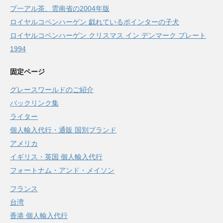
プ一アル茶、雲南省の2004年版
ロイヤルコペンハーゲン 戯れているポインターの子犬
ロイヤルコペンハーゲン クリスマス イン デンマーク プレート
1994
固定ページ
グレースワールドのご紹介
バックリンク集
ライター
個人輸入代行・通販 国別ブランド
アメリカ
イギリス・英国 個人輸入代行
フォートナム・アンド・メイソン
フランス
台湾
香港 個人輸入代行