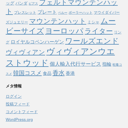
フェルトマウンテンハッ
ッグ
パンダ
ピアス
ト
プレート
ブレスレット
マウイダイバー
ボーラーハット
ペルー
ムー
マウンテンハット
ミシャ
ズジュエリー
ヨーロッパ
ビーサイズ
ライター
リン
ワールズエンド
ロイヤルコペンハーゲン
グ
ヴィヴィアンウエ
ヴィヴィアン
ストウッド
個人輸入代行サービス
指輪
蛇毒コ
香水
韓国コスメ
食品
香港
スメ
メタ情報
ログイン
投稿フィード
コメントフィード
WordPress.org