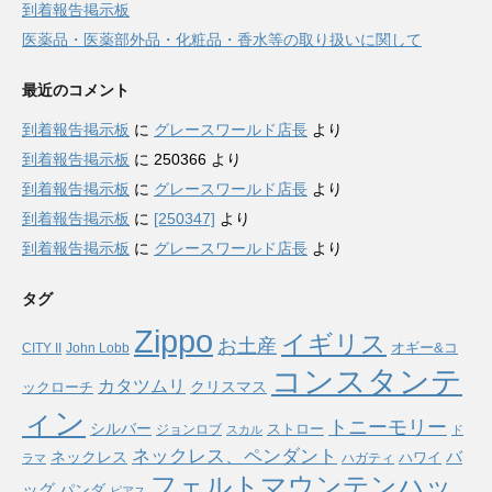
到着報告掲示板
医薬品・医薬部外品・化粧品・香水等の取り扱いに関して
最近のコメント
到着報告掲示板
に
グレースワールド店長
より
到着報告掲示板
に
250366
より
到着報告掲示板
に
グレースワールド店長
より
到着報告掲示板
に
[250347]
より
到着報告掲示板
に
グレースワールド店長
より
タグ
Zippo
イギリス
お土産
オギー&コ
CITY II
John Lobb
コンスタンテ
カタツムリ
ックローチ
クリスマス
ィン
トニーモリー
シルバー
ストロー
ジョンロブ
スカル
ド
ネックレス、ペンダント
バ
ネックレス
ハワイ
ハガティ
ラマ
フェルトマウンテンハッ
ッグ
パンダ
ピアス