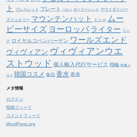
ト
プレート
ブレスレット
マウイダイバー
ボーラーハット
ペルー
ムー
マウンテンハット
ミシャ
ズジュエリー
ヨーロッパ
ビーサイズ
ライター
リン
ワールズエンド
ロイヤルコペンハーゲン
グ
ヴィヴィアンウエ
ヴィヴィアン
ストウッド
個人輸入代行サービス
指輪
蛇毒コ
香水
韓国コスメ
食品
香港
スメ
メタ情報
ログイン
投稿フィード
コメントフィード
WordPress.org