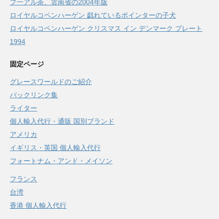
プ一アル茶、雲南省の2004年版
ロイヤルコペンハーゲン 戯れているポインターの子犬
ロイヤルコペンハーゲン クリスマス イン デンマーク プレート
1994
固定ページ
グレースワールドのご紹介
バックリンク集
ライター
個人輸入代行・通販 国別ブランド
アメリカ
イギリス・英国 個人輸入代行
フォートナム・アンド・メイソン
フランス
台湾
香港 個人輸入代行