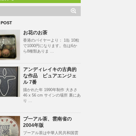
 POST
お花のお茶
香港のバイヤーより： 1缶 10粒
で1000円になります。缶は6か
ら8種類ありま …
アンディレイキの古典的
な作品 ピュアエンジェ
ル 7番
描かれた年 1990年制作 大きさ
46 x 56 cm サインの場所 裏にあ
り …
プ一アル茶、雲南省の
2004年版
プーアル茶は中華人民共和国雲