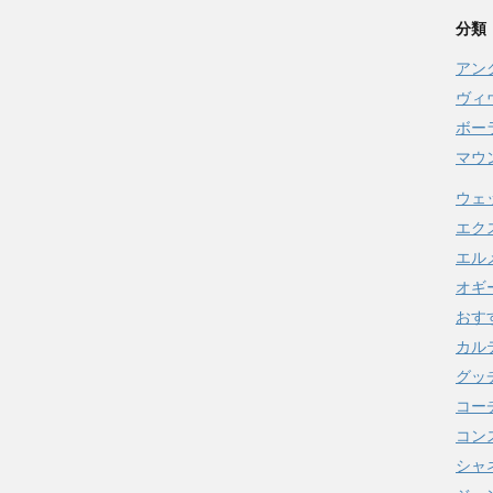
分類
アン
ヴィ
ボー
マウ
ウェ
エク
エル
オギ
おす
カル
グッ
コー
コンス
シャ