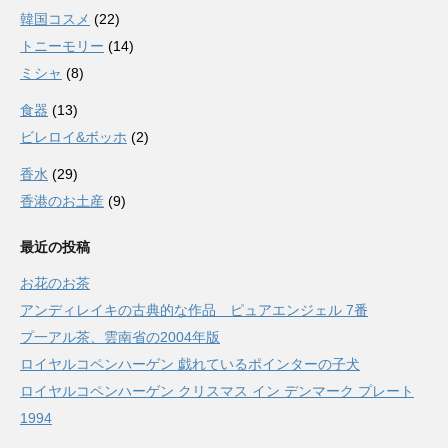
韓国コスメ
(22)
トニーモリー
(14)
ミシャ
(8)
食器
(13)
ビレロイ&ボッホ
(2)
香水
(29)
香港のお土産
(9)
最近の投稿
お花のお茶
アンディレイキの古典的な作品 ピュアエンジェル 7番
プ一アル茶、雲南省の2004年版
ロイヤルコペンハーゲン 戯れているポインターの子犬
ロイヤルコペンハーゲン クリスマス イン デンマーク プレート
1994