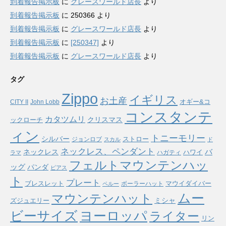
到着報告掲示板
に
グレースワールド店長
より
到着報告掲示板
に
250366
より
到着報告掲示板
に
グレースワールド店長
より
到着報告掲示板
に
[250347]
より
到着報告掲示板
に
グレースワールド店長
より
タグ
Zippo
イギリス
お土産
オギー&コ
CITY II
John Lobb
コンスタンテ
カタツムリ
ックローチ
クリスマス
ィン
トニーモリー
シルバー
ストロー
ジョンロブ
スカル
ド
ネックレス、ペンダント
バ
ネックレス
ハワイ
ハガティ
ラマ
フェルトマウンテンハッ
ッグ
パンダ
ピアス
ト
プレート
ブレスレット
マウイダイバー
ボーラーハット
ペルー
ムー
マウンテンハット
ミシャ
ズジュエリー
ヨーロッパ
ビーサイズ
ライター
リン